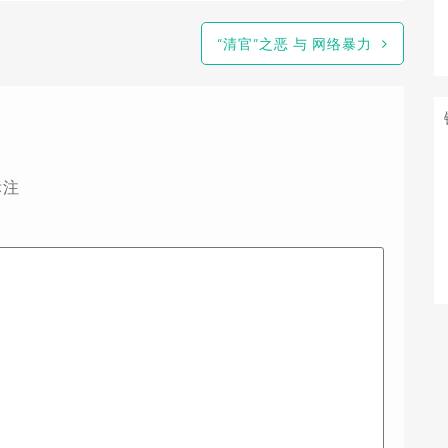
“清官”之恶 与 网络暴力
标注