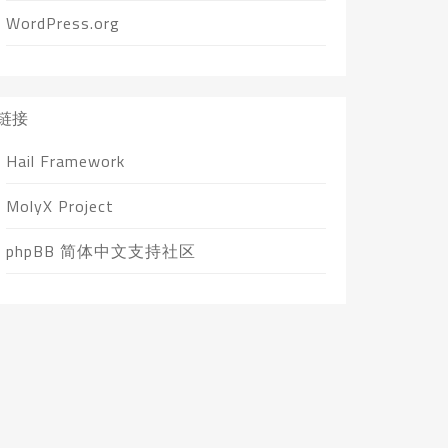
WordPress.org
链接
Hail Framework
MolyX Project
phpBB 简体中文支持社区