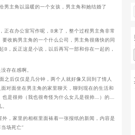
给男主角以温暖的一个女孩，男主角和她结婚了
，正在办公室写作呢，B来了，整个过程男主角非常
，要收购男主角的一个什么公司，男主角很痛快的同
起B，反正这是小说，以后再写一部和你在一起的，
是没存在感啊。
见面之后仅仅是几分钟，两个人就好像又回到了情人
人面对面坐在男主角的家里聊天，聊到现在的生活和
也是很帅（我也很奇怪为什么女儿是很帅….）的….
儿。
窗外，家里的相框里面裱着一张报纸的新闻，内容是
当场死亡”