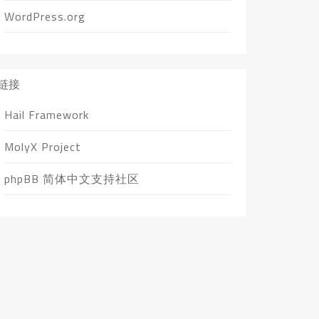
WordPress.org
链接
Hail Framework
MolyX Project
phpBB 简体中文支持社区