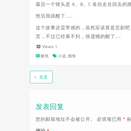
最后一个镜头是 A、B、C 各自走在回去
然后我就醒了……
这个故事还蛮带感的，虽然应该算是悲剧吧
页，不过已经看不到，很遗憾的醒了…..
Views:
1
,
随笔
小说
感情
无言
发表回复
您的邮箱地址不会被公开。
必填项已用
*
评论
*