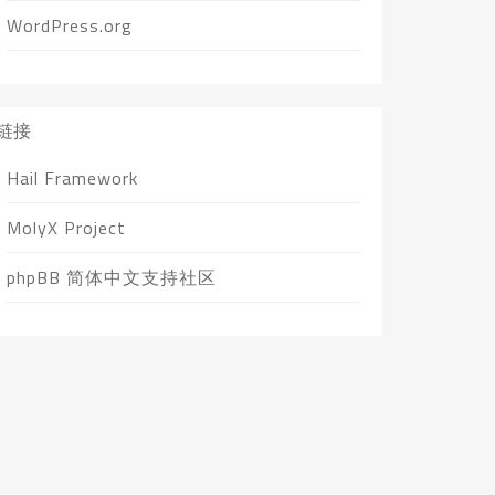
WordPress.org
链接
Hail Framework
MolyX Project
phpBB 简体中文支持社区